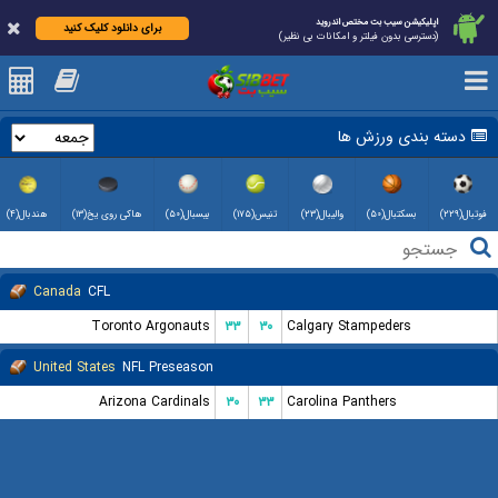
اپلیکیشن سیب بت مختص اندروید
برای دانلود کلیک کنید
(دسترسی بدون فیلتر و امکانات بی نظیر)
دسته بندی ورزش ها
فوتبال(۲۲۹)
بسکتبال(۵۰)
والیبال(۲۳)
تنیس(۱۷۵)
بیسبال(۵۰)
هاکی روی یخ(۱۳)
هندبال(۴)
Canada
CFL
Toronto Argonauts
۳۳
۳۰
Calgary Stampeders
United States
NFL Preseason
Arizona Cardinals
۳۰
۳۳
Carolina Panthers