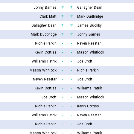
Jonny Barnes
۳
۴
Gallagher Dean
Clark Matt
۴
۳
Mark Dudbridge
Gallagher Dean
۴
۳
James Buckby
Mark Dudbridge
۴
۳
Jonny Barnes
Richie Parkin
-
-
Neven Resetar
Kevin Cottiss
-
-
Mason Whitlock
Williams Patrik
-
-
Joe Croft
Mason Whitlock
-
-
Richie Parkin
Neven Resetar
-
-
Joe Croft
Kevin Cottiss
-
-
Williams Patrik
Joe Croft
-
-
Mason Whitlock
Richie Parkin
-
-
Kevin Cottiss
Williams Patrik
-
-
Neven Resetar
Richie Parkin
-
-
Joe Croft
Mason Whitlock
-
-
Williams Patrik