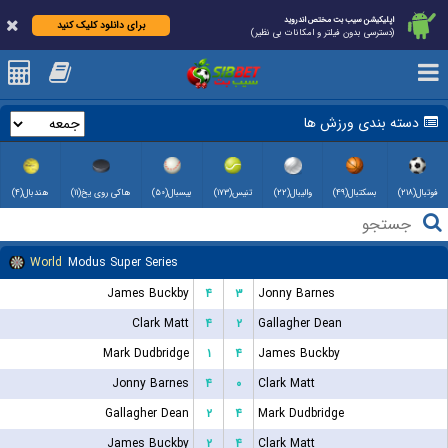
اپلیکیشن سیب بت مختص اندروید
برای دانلود کلیک کنید
(دسترسی بدون فیلتر و امکانات بی نظیر)
دسته بندی ورزش ها
فوتبال(۲۱۸)
بسکتبال(۴۹)
والیبال(۲۲)
تنیس(۱۷۳)
بیسبال(۵۰)
هاکی روی یخ(۱۱)
هندبال(۴)
World
Modus Super Series
James Buckby
۴
۳
Jonny Barnes
Clark Matt
۴
۲
Gallagher Dean
Mark Dudbridge
۱
۴
James Buckby
Jonny Barnes
۴
۰
Clark Matt
Gallagher Dean
۲
۴
Mark Dudbridge
James Buckby
۲
۴
Clark Matt