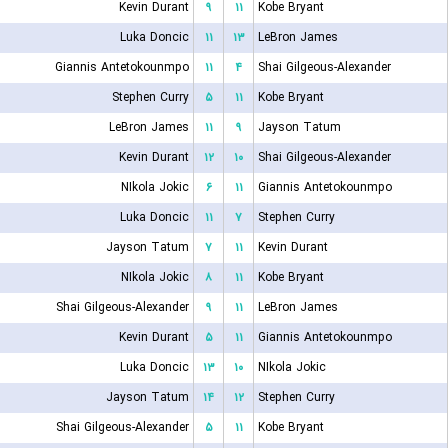
Kevin Durant
۹
۱۱
Kobe Bryant
Luka Doncic
۱۱
۱۳
LeBron James
Giannis Antetokounmpo
۱۱
۴
Shai Gilgeous-Alexander
Stephen Curry
۵
۱۱
Kobe Bryant
LeBron James
۱۱
۹
Jayson Tatum
Kevin Durant
۱۲
۱۰
Shai Gilgeous-Alexander
NIkola Jokic
۶
۱۱
Giannis Antetokounmpo
Luka Doncic
۱۱
۷
Stephen Curry
Jayson Tatum
۷
۱۱
Kevin Durant
NIkola Jokic
۸
۱۱
Kobe Bryant
Shai Gilgeous-Alexander
۹
۱۱
LeBron James
Kevin Durant
۵
۱۱
Giannis Antetokounmpo
Luka Doncic
۱۳
۱۰
NIkola Jokic
Jayson Tatum
۱۴
۱۲
Stephen Curry
Shai Gilgeous-Alexander
۵
۱۱
Kobe Bryant