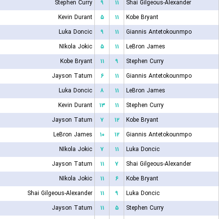
Stephen Curry
۹
۱۱
Shai Gilgeous-Alexander
Kevin Durant
۵
۱۱
Kobe Bryant
Luka Doncic
۹
۱۱
Giannis Antetokounmpo
NIkola Jokic
۵
۱۱
LeBron James
Kobe Bryant
۱۱
۹
Stephen Curry
Jayson Tatum
۶
۱۱
Giannis Antetokounmpo
Luka Doncic
۸
۱۱
LeBron James
Kevin Durant
۱۳
۱۱
Stephen Curry
Jayson Tatum
۷
۱۲
Kobe Bryant
LeBron James
۱۰
۱۲
Giannis Antetokounmpo
NIkola Jokic
۷
۱۱
Luka Doncic
Jayson Tatum
۱۱
۷
Shai Gilgeous-Alexander
NIkola Jokic
۱۱
۶
Kobe Bryant
Shai Gilgeous-Alexander
۱۱
۹
Luka Doncic
Jayson Tatum
۱۱
۵
Stephen Curry