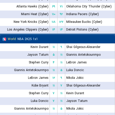
Atlanta Hawks (Cyber)
۶۹
۷۱
Oklahoma City Thunder (Cyber)
Miami Heat (Cyber)
۱۱۰
۹۲
Indiana Pacers (Cyber)
New York Knicks (Cyber)
۱۱۸
۱۲۷
Milwaukee Bucks (Cyber)
Los Angeles Clippers (Cyber)
۱۴
۱۴
Detroit Pistons (Cyber)
World
NBA 2K25 1x1
Kevin Durant
۱۱
۹
Shai Gilgeous-Alexander
Jayson Tatum
۵
۱۱
Giannis Antetokounmpo
Stephen Curry
۴
۱۱
LeBron James
Giannis Antetokounmpo
۱۱
۵
Luka Doncic
LeBron James
۱۲
۹
NIkola Jokic
Kobe Bryant
۱۱
۷
Shai Gilgeous-Alexander
Stephen Curry
۷
۱۱
Kevin Durant
Luka Doncic
۷
۱۱
Jayson Tatum
Giannis Antetokounmpo
۱۱
۵
NIkola Jokic