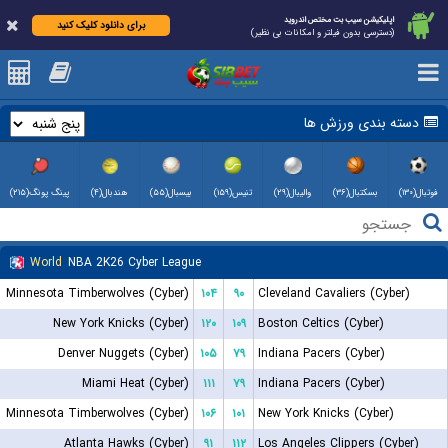
اپلیکیشن سیب بت مختص اندروید
برای دانلود کلیک کنید
(دسترسی بدون فیلتر و امکانات بی نظیر)
دسته بندی ورزش ها
فوتبال(۱۳۰)
بسکتبال(۳۶)
والیبال(۲۹)
تنیس(۱۵۹)
بیسبال(۵۵)
هندبال(۴)
پینگ پونگ(۲۱۵)
World
NBA 2K26 Cyber League
Minnesota Timberwolves (Cyber)
۱۰۴
۹۰
Cleveland Cavaliers (Cyber)
New York Knicks (Cyber)
۱۲۰
۱۰۹
Boston Celtics (Cyber)
Denver Nuggets (Cyber)
۱۰۵
۷۹
Indiana Pacers (Cyber)
Miami Heat (Cyber)
۱۱۱
۷۹
Indiana Pacers (Cyber)
Minnesota Timberwolves (Cyber)
۱۰۶
۱۰۱
New York Knicks (Cyber)
Atlanta Hawks (Cyber)
۹۱
۱۱۲
Los Angeles Clippers (Cyber)